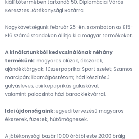
kiállítótermében tartandó 50. Diplomáciai Vörös
Keresztes Jótékonysági Bazárra.
Nagykövetségünk február 25-én, szombaton az E15-
E16 számú standokon állítja ki a magyar termékeket.
A kínálatunkból kedvcsinálónak néhány
termékünk:
magyaros blúzok, ékszerek,
ajándéktárgyak; fűszerpaprika; Sport szelet; Szamos
marcipán; libamájpástétom; házi készítésű
gulyásleves, csirkepaprikás galuskával,
valamint palacsinta házi baracklekvárral.
Idei újdonságaink:
egyedi tervezésű magyaros
ékszerek, füzetek, hűtőmágnesek.
A jótékonysági bazár 10:00 órától este 20:00 óráig