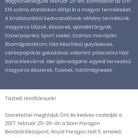
Nagykövetségünk február 25-én, szombaton az E15-
E16 számú standokon állítja ki a magyar termékeket.
A kínálatunkból kedvcsinálónak néhány termékünk:
magyaros blúzok, ékszerek, ajándéktárgyak;
fűszerpaprika; Sport szelet; Szamos marcipán;
libamájpástétom; házi készítésű gulyásleves,
csirkepaprikás galuskával, valamint palacsinta házi
baracklekvárral. Idei újdonságaink: egyedi tervezésű
magyaros ékszerek, füzetek, hűtőmágnesek.
Tisztelt Honfitársunk!
Szeretettel meghívjuk Önt és kedves családját a
2017. február 25-26-án a Siam Paragon
Bevásárlóközpont, Royal Paragon Hall 5. emeleti