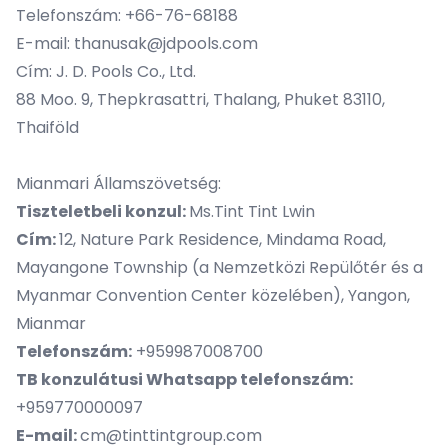
Telefonszám: +66-76-68188
E-mail: thanusak@jdpools.com
Cím: J. D. Pools Co., Ltd.
88 Moo. 9, Thepkrasattri, Thalang, Phuket 83110,
Thaiföld
Mianmari Államszövetség:
Tiszteletbeli konzul:
Ms.Tint Tint Lwin
Cím:
12, Nature Park Residence, Mindama Road,
Mayangone Township (a Nemzetközi Repülőtér és a
Myanmar Convention Center közelében), Yangon,
Mianmar
Telefonszám:
+959987008700
TB konzulátusi Whatsapp telefonszám:
+959770000097
E-mail:
cm@tinttintgroup.com