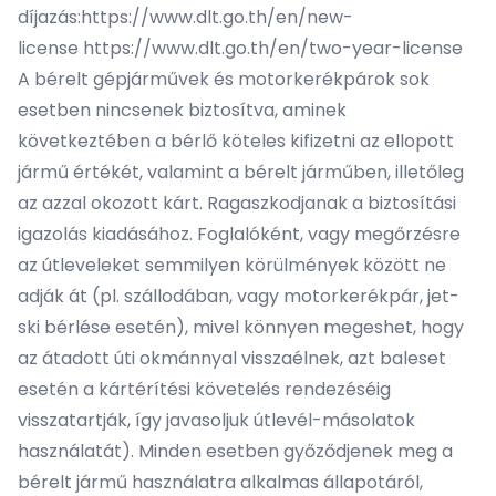
díjazás:
https://www.dlt.go.th/en/new-
license
https://www.dlt.go.th/en/two-year-license
A bérelt gépjárművek és motorkerékpárok sok
esetben nincsenek biztosítva, aminek
következtében a bérlő köteles kifizetni az ellopott
jármű értékét, valamint a bérelt járműben, illetőleg
az azzal okozott kárt. Ragaszkodjanak a biztosítási
igazolás kiadásához. Foglalóként, vagy megőrzésre
az útleveleket semmilyen körülmények között ne
adják át (pl. szállodában, vagy motorkerékpár, jet-
ski bérlése esetén), mivel könnyen megeshet, hogy
az átadott úti okmánnyal visszaélnek, azt baleset
esetén a kártérítési követelés rendezéséig
visszatartják, így javasoljuk útlevél-másolatok
használatát). Minden esetben győződjenek meg a
bérelt jármű használatra alkalmas állapotáról,