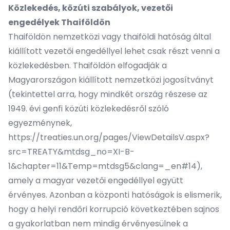
Közlekedés, közúti szabályok, vezetői
engedélyek Thaiföldön
Thaiföldön nemzetközi vagy thaiföldi hatóság által
kiállított vezetői engedéllyel lehet csak részt venni a
közlekedésben. Thaiföldön elfogadják a
Magyarországon kiállított nemzetközi jogosítványt
(tekintettel arra, hogy mindkét ország részese az
1949. évi genfi közúti közlekedésről szóló
egyezménynek,
https://treaties.un.org/pages/ViewDetailsV.aspx?
src=TREATY&mtdsg_no=XI-B-
1&chapter=11&Temp=mtdsg5&clang=_en#14
),
amely a magyar vezetői engedéllyel együtt
érvényes. Azonban a központi hatóságok is elismerik,
hogy a helyi rendőri korrupció következtében sajnos
a gyakorlatban nem mindig érvényesülnek a