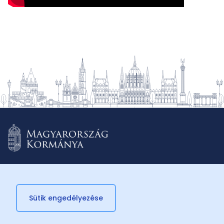
Sütik engedélyezése
© 2026 Külügyminisztérium