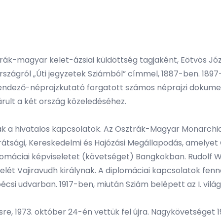
trák-magyar kelet-ázsiai küldöttség tagjaként, Eötvös Jó
szágról „Úti jegyzetek Sziámból” címmel, 1887-ben. 1897-
rendező-néprajzkutató forgatott számos néprajzi dokumen
járult a két ország közeledéséhez.
ak a hivatalos kapcsolatok. Az Osztrák-Magyar Monarchia 
átsági, Kereskedelmi és Hajózási Megállapodás, amelyet 
lomáciai képviseletet (követséget) Bangkokban. Rudolf
ét Vajiravudh királynak. A diplomáciai kapcsolatok fennál
bécsi udvarban. 1917-ben, miután Sziám belépett az I. vi
e, 1973. október 24-én vettük fel újra. Nagykövetséget 