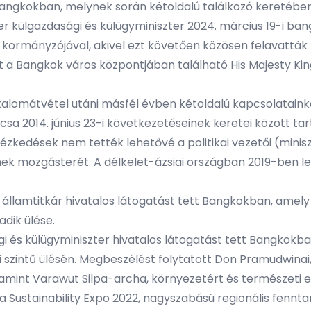
angkokban, melynek során kétoldalú találkozó keretében
r külgazdasági és külügyminiszter 2024. március 19-i ba
os kormányzójával, akivel ezt követően közösen felavatt
t a Bangkok város központjában található His Majesty Kin
atalomátvétel utáni másfél évben kétoldalú kapcsolatainka
sa 2014. június 23-i következetéseinek keretei között tar
tézkedések nem tették lehetővé a politikai vezetői (minisz
ének mozgásterét. A délkelet-ázsiai országban 2019-ben 
es államtitkár hivatalos látogatást tett Bangkokban, ame
dik ülése.
 és külügyminiszter hivatalos látogatást tett Bangkokban.
ri szintű ülésén. Megbeszélést folytatott Don Pramudwinai,
valamint Varawut Silpa-archa, környezetért és természeti e
 a Sustainability Expo 2022, nagyszabású regionális fenn