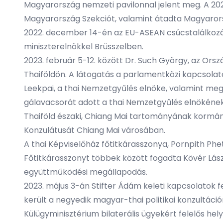
Magyarország nemzeti pavilonnal jelent meg. A 20
Magyarország Szekciót, valamint átadta Magyarorszá
2022. december 14-én az EU-ASEAN csúcstalálkozó 
miniszterelnökkel Brüsszelben.
2023. február 5-12. között Dr. Such György, az Ors
Thaiföldön. A látogatás a parlamentközi kapcsolat
Leekpai, a thai Nemzetgyűlés elnöke, valamint megb
gálavacsorát adott a thai Nemzetgyűlés elnökének 
Thaiföld északi, Chiang Mai tartományának kormány
Konzulátusát Chiang Mai városában.
A thai Képviselőház főtitkárasszonya, Pornpith Phe
Főtitkárasszonyt többek között fogadta Kövér Lászl
együttműködési megállapodás.
2023. május 3-án Stifter Ádám keleti kapcsolatok f
került a negyedik magyar-thai politikai konzultációr
Külügyminisztérium bilaterális ügyekért felelős he