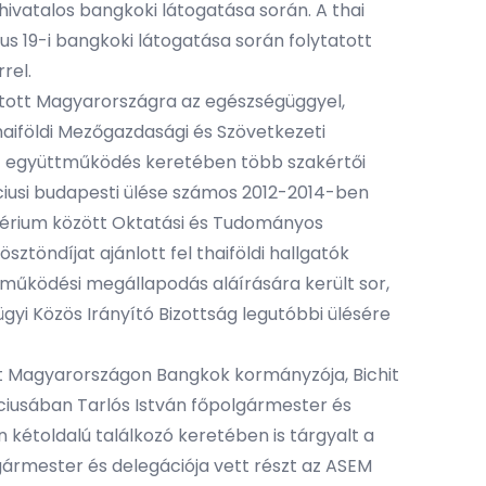
ivatalos bangkoki látogatása során. A thai
us 19-i bangkoki látogatása során folytatott
rel.
gatott Magyarországra az egészségüggyel,
aiföldi Mezőgazdasági és Szövetkezeti
z együttműködés keretében több szakértői
rciusi budapesti ülése számos 2012-2014-ben
ztérium között Oktatási és Tudományos
töndíjat ajánlott fel thaiföldi hallgatók
működési megállapodás aláírására került sor,
gyi Közös Irányító Bizottság legutóbbi ülésére
tt Magyarországon Bangkok kormányzója, Bichit
ciusában Tarlós István főpolgármester és
kétoldalú találkozó keretében is tárgyalt a
rmester és delegációja vett részt az ASEM