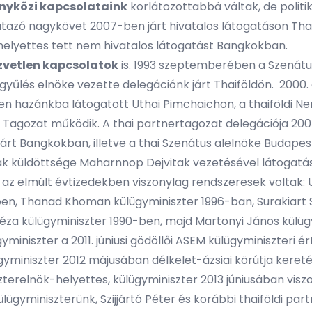
yközi kapcsolataink
korlátozottabbá váltak, de politi
, utazó nagykövet 2007-ben járt hivatalos látogatáson T
helyettes tett nem hivatalos látogatást Bangkokban.
özvetlen kapcsolatok
is. 1993 szeptemberében a Szenátu
yűlés elnöke vezette delegációnk járt Thaiföldön. 2000. á
ben hazánkba látogatott Uthai Pimchaichon, a thaiföldi
ti Tagozat működik. A thai partnertagozat delegációja 
árt Bangkokban, illetve a thai Szenátus alelnöke Budapes
ágának küldöttsége Maharnnop Dejvitak vezetésével látogat
az elmúlt évtizedekben viszonylag rendszeresek voltak: 
-ben, Thanad Khoman külügyminiszter 1996-ban, Surakiart 
za külügyminiszter 1990-ben, majd Martonyi János külügy
niszter a 2011. júniusi gödöllői ASEM külügyminiszteri ért
gyminiszter 2012 májusában délkelet-ázsiai körútja keret
zterelnök-helyettes, külügyminiszter 2013 júniusában vis
lügyminiszterünk, Szijjártó Péter és korábbi thaiföldi p