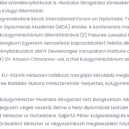
szándéknyilatkozat is. Hivatalos látogatása zárásaként
ülügyi államtitkár.
egrendezésre került International Forum on Diplomatic 
ar Diplomáciai Akadémia (MDA) elnöke. A konferencia ma
di Külügyminisztérium államtitkárával (2) Pasuree Luesak
alongkorn Egyetem nemzetközi kapcsolatokért felelős dék
yilatkozatot aláírt Devawongse Varopakarn Institute of F
 Dr. Anuson Chinvanno-val, a thai Külügyminisztérium alá
EU-ASEAN miniszteri találkozó margóján kétoldalú megbesz
pree Bahidda-Nukara miniszterelnök-helyettes, külügymini
s külügyminiszter hivatalos látogatást tett Bangkokban. M
jegyzett cégek vezetői, illetve a helyi diplomáciai testüle
iszter úr tiszteletére. Szijjártó Péter külgazdasági és k
árásaként Miniszter úr négyszemközti megbeszélést folyt