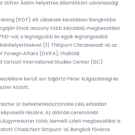
 Stifter Ádám helyettes államtitkárt udvariassági
Training (IFDT) 49. ülésének keretében Bangkokba
rgóján Elnök asszony több kétoldalú megbeszélést
ul PhD-val, a legnagyobb és egyik legrangosabb
ánhelyettesével (3) Thitiporn Chirasawadi-al, az
oreign Affairs (DVIFA), thaiföldi
 tartozó International Studies Center (ISC)
élésre került sor Szijjártó Péter külgazdasági és
szter között.
iniszter úr befektetésösztönzési célú előadást
t képviselői részére. Az aláírási ceremóniát
ülügyminiszter több, kiemelt üzleti megbeszélést is
atott Chadchart Sittipunt-al, Bangkok főváros