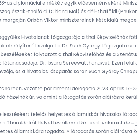
23-as diplomáciai emlékév egyik előeseményeként Miniszt
g észak-thaiföldi (Chiang Mai) és dél-thaiföldi (Phuket) 
margóján Orbán Viktor miniszterelnök kétoldalú megbesz
zággyűlés Hivatalának főigazgatója a thai Képviselőház fő
ok elmélyítését szolgálta. Dr. Such György főigazgató ur
eszéléseket folytatott a thai Képviselőház és a Szenátus 
főtanácsadója, Dr. Issara Sereewatthanawut. Ezen felül 
zója, és a hivatalos látogatás során Such György ünnepé
tchareon, vezette parlamenti delegáció 2023. április 17-2
ó házelnök úr, valamint a látogatás során aláírásra kerül
ejlesztéséért felelős helyettes államtitkár hivatalos lá
a. Thai oldalról Helyettes államtitkár urat, valamint deleg
lyettes államtitkára fogadta. A látogatás során aláírásra