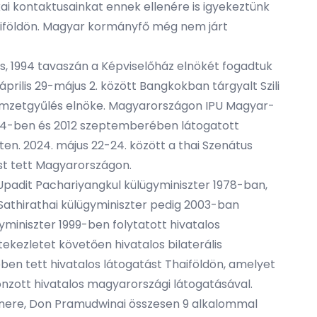
kai kontaktusainkat ennek ellenére is igyekeztünk
haiföldön. Magyar kormányfő még nem járt
s, 1994 tavaszán a Képviselőház elnökét fogadtuk
prilis 29-május 2. között Bangkokban tárgyalt Szili
 Nemzetgyűlés elnöke. Magyarországon IPU Magyar-
2004-ben és 2012 szeptemberében látogatott
ten. 2024. május 22-24. között a thai Szenátus
ást tett Magyarországon.
Upadit Pachariyangkul külügyminiszter 1978-ban,
Sathirathai külügyminiszter pedig 2003-ban
miniszter 1999-ben folytatott hivatalos
ekezletet követően hivatalos bilaterális
ében tett hivatalos látogatást Thaiföldön, amelyet
zonzott hivatalos magyarországi látogatásával.
artnere, Don Pramudwinai összesen 9 alkalommal