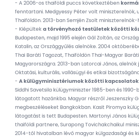
- A 2006-os thaiföldi puccs következtében
kormán
fenntartani. Medgyessy Péter volt miniszterelnök
Thaiföldön. 2013-ban Semjén Zsolt miniszterelnök-
- Kiépültek
a törvényhozó testületek közötti k
Budapesten, majd 1995 elején Gál Zoltán, az Országg
Katalin, az Országgyűlés alelnöke. 2004 októberé
Thai Baráti Tagozat, Thaiföldön Thai-Magyar Bará
Magyarországra. 2013-ban Latorcai János, alelnök j
Oktatási, kulturális, vallásügyi és etikai bizotts
-
A külügyminisztériumok közötti kapcsolatok
Siddhi Savetsila külügyminiszter 1985-ben és 1990
látogatott hazánkba. Magyar részről Jeszenszky Gé
megbeszéléseket Bangkokban. Kasit Piromya külügymi
látogatást is tett Budapesten. Martonyi János külü
thaiföldi partnere, Surapong Tovichakchaikul minis
2014-től hivatalban lévő magyar külgazdasági és kü