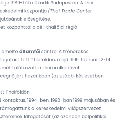
tsége 1989-től működik Budapesten. A thai
reskedelmi központja
(Thai Trade Center
jutásának elősegítése.
et központtal a dél-thaiföldi régió
sa emelte
államfői
szintre. A trónörökös
ogatást tett Thaiföldön, majd 1999. február 12-14.
mét találkozott a thai uralkodóval.
cegnő járt hazánkban (az utóbbi két esetben
tt Thaiföldön.
ntű kontaktus. 1994-ben, 1998-ban 1999 májusában és
t támogattunk a Kereskedelmi Világszervezet
szterelnök látogatását (az azonban belpolitikai