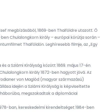
zsef megbízásából, 1869-ben Thaiföldre utazott. Ő
ben Chulalongkorn király – európai körútja során –
tumfilmet Thaiföldön. Leghíresebb filmje, az „Egy
és a Sziámi Királyság között 1869. május 17-én
Chulalongkorn király 1872-ben hagyott jóvá. Az
 Wodianer von Maglód (magyar származású)
lása idején a Sziámi Királyság is képviseltette
lágháborúba, megszakadtak a diplomáciai
1978-ban, kereskedelmi kirendeltséget 1984-ben