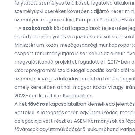
folytatott személyes találkozót, legutolsó alkalom
személyügyi cseréket követően Szijjártó Péter mini
személyes megbeszélést Parnpree Bahiddha-Nukara v
- A
szaktárcák
közötti kapcsolatok fejlesztése j
agrártudománnyal és vízgazdálkodással kapcsolatos
Minisztérium közös mezőgazdasági munkacsoportot
csoport tanulmányútjára is sor került az elmúlt év
megvalósítandó projektet fogadott el. 2017-ben a
Csereprogramról szóló Megállapodás került aláírás
számára. A vízgazdálkodás területén történő együ
amely keretében a thai-magyar Közös Vízügyi Irányí
2023-ban került sor Budapesten.
A két
főváros
kapcsolataiban kiemelkedő jelentősé
Rattakul. A látogatás során együttműködési megál
delegációja vett részt az ASEM kormányzók és főpo
fővárosok együttműködéséről Sukumbhand Paripatr