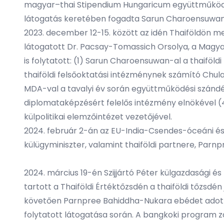
magyar–thai Stipendium Hungaricum együttműködési 
látogatás keretében fogadta Sarun Charoensuwan k
2023. december 12-15. között az idén Thaiföldön m
látogatott Dr. Pacsay-Tomassich Orsolya, a Magy
is folytatott: (1) Sarun Charoensuwan-al a thaiföl
thaiföldi felsőoktatási intézménynek számító Chul
MDA-val a tavalyi év során együttműködési szándékn
diplomataképzésért felelős intézmény elnökével (4)
külpolitikai elemzőintézet vezetőjével.
2024. február 2-án az EU-India-Csendes-óceáni és 
külügyminiszter, valamint thaiföldi partnere, Parn
2024. március 19-én Szijjártó Péter külgazdasági é
tartott a Thaiföldi Értéktőzsdén a thaiföldi tőzsdén 
követően Parnpree Bahiddha-Nukara ebédet adott Min
folytatott látogatása során. A bangkoki program z