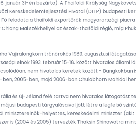
8. január 31-én bezárta). A Thaiföldi Királyság Nagyköve
zi Kereskedelemfejlesztési Hivatal (DITP) budapesti ke
Fő feladata a thaiföldi exportőrök magyarországi piacra 
 Chiang Mai székhellyel az észak-thaiföldi régió, míg Phuk
Maha Vajiralongkorn trónörökös 1989. augusztusi látogatá
gi elnök 1993. február 15-18. között hivatalos állami lát
apcsolódóan, nem hivatalos keretek között - Bangkokban is
0-ben, 2005-ben, majd 2006-ban Chulabhorn Mahidol her
ália és Új-Zéland felé tartva nem hivatalos látogatást te
májusi budapesti tárgyalásaival jött létre a legfelső szi
 miniszterelnök-helyettes, kereskedelmi miniszter (aki
tszer is (2004 és 2005) tervezték Thaksin Shinawatra mini