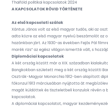
Thaiföld politikai kapcsolatok 2024
A KAPCSOLATOK RÖVID TÖRTÉNETE
Az első kapcsolati szálak
Xántus János volt az első magyar tudós, aki az osz
adta közre az első magyar nyelvű beszámolót az or
hazánkban járt. Az 1930-as években Fejős Pál film
marék rizs” az egész világon ismertté vált, s hozzá
Diplomáciai kapcsolatok
A két ország között már a XIX. században kialakult
Bangkokban született meg a két ország közötti Bar
Osztrák-Magyar Monarchia 1912-ben alapított dip
főkonzul 1913 márciusában nyújtotta át megbízólevel
magát küldöttek és tiszteletbeli konzulok révén a 
kapcsolatok.
A diplomáciai kapcsolatot, magyar kezdeményezésr