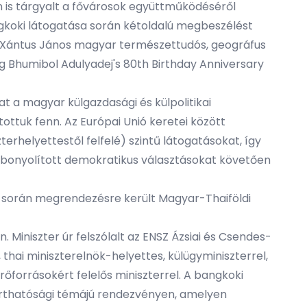
 is tárgyalt a fővárosok együttműködéséről
ngkoki látogatása során kétoldalú megbeszélést
ák Xántus János magyar természettudós, geográfus
g Bhumibol Adulyadej's 80th Birthday Anniversary
t a magyar külgazdasági és külpolitikai
tottuk fenn. Az Európai Unió keretei között
terhelyettestől felfelé) szintű látogatásokat, így
lebonyolított demokratikus választásokat követően
ly során megrendezésre került Magyar-Thaiföldi
 Miniszter úr felszólalt az ENSZ Ázsiai és Csendes-
 thai miniszterelnök-helyettes, külügyminiszterrel,
rőforrásokért felelős miniszterrel. A bangkoki
tarthatósági témájú rendezvényen, amelyen