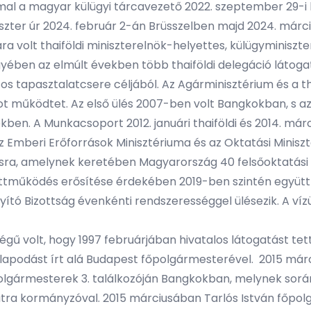
mal a magyar külügyi tárcavezető 2022. szeptember 29-i h
szter úr 2024. február 2-án Brüsszelben majd 2024. márci
olt thaiföldi miniszterelnök-helyettes, külügyminiszter
egyében az elmúlt években több thaiföldi delegáció láto
 tapasztalatcsere céljából. Az Agárminisztérium és a th
 működtet. Az első ülés 2007-ben volt Bangkokban, s a
ekben. A Munkacsoport 2012. januári thaiföldi és 2014. má
z Emberi Erőforrások Minisztériuma és az Oktatási Minis
ra, amelynek keretében Magyarország 40 felsőoktatási ösz
ttműködés erősítése érdekében 2019-ben szintén együtt
tó Bizottság évenkénti rendszerességgel ülésezik. A vízü
gű volt, hogy 1997 februárjában hivatalos látogatást te
lapodást írt alá Budapest főpolgármesterével. 2015 már
lgármesterek 3. találkozóján Bangkokban, melynek során 
a kormányzóval. 2015 márciusában Tarlós István főpolgá