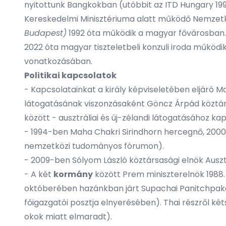
nyitottunk Bangkokban (utóbbit az ITD Hungary 199
Kereskedelmi Minisztériuma alatt működő Nemzetkö
Budapest)
1992 óta működik a magyar fővárosban. 
2022 óta magyar tiszteletbeli konzuli iroda működik
vonatkozásában.
Politikai kapcsolatok
- Kapcsolatainkat a király képviseletében eljáró 
látogatásának viszonzásaként Göncz Árpád köztársasá
között - ausztráliai és új-zélandi látogatásához k
- 1994-ben Maha Chakri Sirindhorn hercegnő, 200
nemzetközi tudományos fórumon).
- 2009-ben Sólyom László köztársasági elnök Ausztr
- A két
kormány
között Prem miniszterelnök 1988. 
októberében hazánkban járt Supachai Panitchpakdi
főigazgatói posztja elnyerésében). Thai részről ké
okok miatt elmaradt).