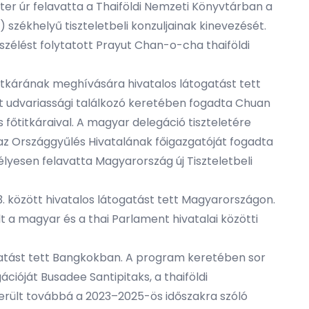
er úr felavatta a Thaiföldi Nemzeti Könyvtárban a
székhelyű tiszteletbeli konzuljainak kinevezését.
élést folytatott Prayut Chan-o-cha thaiföldi
titkárának meghívására hivatalos látogatást tett
at udvariassági találkozó keretében fogadta Chuan
főtitkáraival. A magyar delegáció tiszteletére
az Országgyűlés Hivatalának főigazgatóját fogadta
lyesen felavatta Magyarország új Tiszteletbeli
3. között hivatalos látogatást tett Magyarországon.
t a magyar és a thai Parlament hivatalai közötti
togatást tett Bangkokban. A program keretében sor
ációját Busadee Santipitaks, a thaiföldi
 került továbbá a 2023–2025-ös időszakra szóló