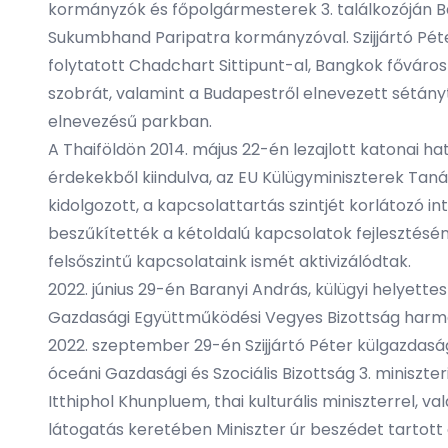
kormányzók és főpolgármesterek 3. találkozóján B
Sukumbhand Paripatra kormányzóval. Szijjártó Péte
folytatott Chadchart Sittipunt-al, Bangkok fővár
szobrát, valamint a Budapestről elnevezett sétány
elnevezésű parkban.
A Thaiföldön 2014. május 22-én lezajlott katonai h
érdekekből kiindulva, az EU Külügyminiszterek Tanác
kidolgozott, a kapcsolattartás szintjét korlátozó in
beszűkítették a kétoldalú kapcsolatok fejlesztés
felsőszintű kapcsolataink ismét aktivizálódtak.
2022. június 29-én Baranyi András, külügyi helyett
Gazdasági Együttműködési Vegyes Bizottság harma
2022. szeptember 29-én Szijjártó Péter külgazdasági
óceáni Gazdasági és Szociális Bizottság 3. miniszte
Itthiphol Khunpluem, thai kulturális miniszterrel, 
látogatás keretében Miniszter úr beszédet tartott