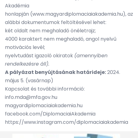
Akadémia
honlapján
(www.magyardiplomaciaiakademia.hu)
, az
alábbi dokumentumok feltöltésével lehet:
két oldalt nem meghaladó önéletrajz;
4000 karaktert nem meghaladó, angol nyelvű
motivációs levél;
nyelvtudást igazoló okiratok
(amennyiben
rendelkezésre áll).
A pályázat benyújtásának határideje:
2024.
május 5. (vasárnap)
Kapcsolat és további információ:
info.mda@mfa.gov.hu
magyardiplomaciaiakademia.hu
facebook.com/DiplomaciaiAkademia
https://www.instagram.com/diplomaciaiakademia