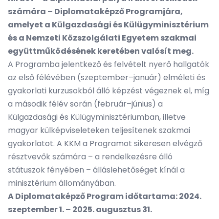
számára – Diplomataképző Programjára,
amelyet a Külgazdasági és Külügyminisztérium
és a Nemzeti Közszolgálati Egyetem szakmai
együttműködésének keretében valósít meg.
A Programba jelentkező és felvételt nyerő hallgatók
az első félévében (szeptember–január) elméleti és
gyakorlati kurzusokból álló képzést végeznek el, míg
a második félév során (február–június) a
Külgazdasági és Külügyminisztériumban, illetve
magyar külképviseleteken teljesítenek szakmai
gyakorlatot. A KKM a Programot sikeresen elvégző
résztvevők számára – a rendelkezésre álló
státuszok fényében – álláslehetőséget kínál a
minisztérium állományában.
A Diplomataképző Program időtartama: 2024.
szeptember 1. – 2025. augusztus 31.