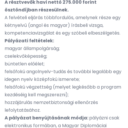
A résztvevők havi nettó 275.000 forint
ösztöndíjban részesülnek.
A felvételi eljárás többfordulós, amelynek része egy
kétnyelvű (angol és magyar) írásbeli vizsga,
kompetenciavizsgálat és egy szóbeli elbeszélgetés.
Pályázati feltételek:
magyar állampolgárság;
cselekvőképesség;
büntetlen előélet;
felsőfokú angolnyelv-tudás és további legalább egy
idegen nyelv középfokú ismerete;
felsőfokú végzettség (melyet legkésőbb a program
kezdéséig kell megszerezni);
hozzájárulás nemzetbiztonsági ellenőrzés
lefolytatásához.
A pályázat benyújtásának módja:
pályázni csak
elektronikus formában, a Magyar Diplomáciai