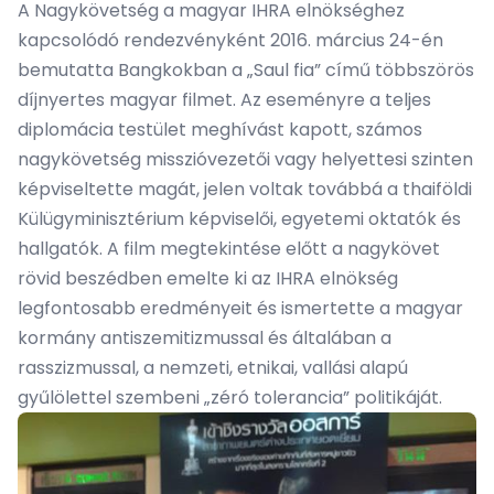
A Nagykövetség a magyar IHRA elnökséghez
kapcsolódó rendezvényként 2016. március 24-én
bemutatta Bangkokban a „Saul fia” című többszörös
díjnyertes magyar filmet. Az eseményre a teljes
diplomácia testület meghívást kapott, számos
nagykövetség misszióvezetői vagy helyettesi szinten
képviseltette magát, jelen voltak továbbá a thaiföldi
Külügyminisztérium képviselői, egyetemi oktatók és
hallgatók. A film megtekintése előtt a nagykövet
rövid beszédben emelte ki az IHRA elnökség
legfontosabb eredményeit és ismertette a magyar
kormány antiszemitizmussal és általában a
rasszizmussal, a nemzeti, etnikai, vallási alapú
gyűlölettel szembeni „zéró tolerancia” politikáját.