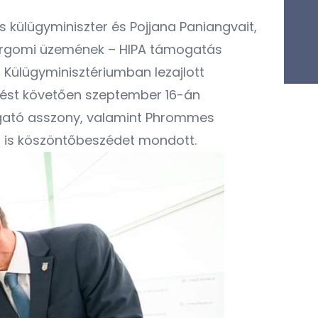
s külügyminiszter és Pojjana Paniangvait,
tergomi üzemének – HIPA támogatás
s Külügyminisztériumban lezajlott
zélést követően szeptember 16-án
azgató asszony, valamint Phrommes
t is köszöntőbeszédet mondott.