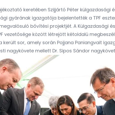
jékoztató keretében Szijjártó Péter külgazdasági é
zági gyárának igazgatója bejelentették a TPF esz
 megvalósuló bővítési projektjét. A Külgazdasági é
 TPF vezetősége között létrejött kétoldalú megbes
 került sor, amely során Pojjana Paniangvait ig
ti nagykövete mellett Dr. Sipos Sándor nagyköve