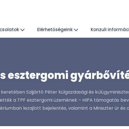
csolatok
Elérhetőségeink
Konzuli informác
ds esztergomi gyárbővít
keretében Szijjártó Péter külgazdasági és külügyminiszter
ették a TPF esztergomi üzemének – HIPA támogatás bevon
ériumban lezajlott bejelentés, valamint a Miniszter úr és a