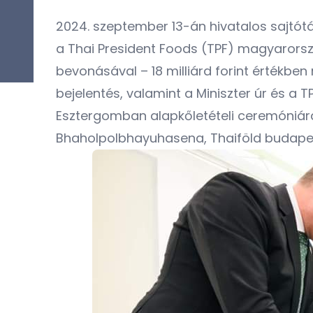
2024. szeptember 13-án hivatalos sajtótá
a Thai President Foods (TPF) magyarors
bevonásával – 18 milliárd forint értékben
bejelentés, valamint a Miniszter úr és a
Esztergomban alapkőletételi ceremóniára
Bhaholpolbhayuhasena, Thaiföld budapes