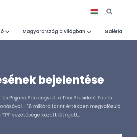
ió
Magyarország a világban
Galéria
ésének bejelentése
 és Pojjana Paniangvait, a Thai President Foods
ásával – 18 milliárd forint értékben megvalósuló
 TPF vezetősége között létrejött...