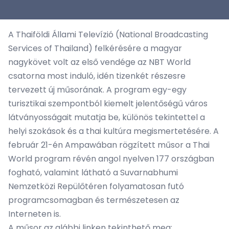
A Thaiföldi Állami Televízió (National Broadcasting
Services of Thailand) felkérésére a magyar
nagykövet volt az első vendége az NBT World
csatorna most induló, idén tizenkét részesre
tervezett új műsorának. A program egy-egy
turisztikai szempontból kiemelt jelentőségű város
látványosságait mutatja be, különös tekintettel a
helyi szokások és a thai kultúra megismertetésére. A
február 21-én Ampawában rögzített műsor a Thai
World program révén angol nyelven 177 országban
fogható, valamint látható a Suvarnabhumi
Nemzetközi Repülőtéren folyamatosan futó
programcsomagban és természetesen az
Interneten is.
A műsor az alábbi linken tekinthető meg: