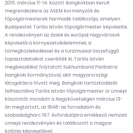
2015. március 11-14. között Bangkokban került
megrendezésre az ASEM kormányzók és
főpolgármesterek harmadik találkozója, amelyen
Budapestet Tarlós István főpolgármester képviselte.
A rendezvényen az ázsiai és európai nagyvárosok
képviselői a környezetvédelemmel, a
tömegközlekedéssel és a turizmussal összefüggő
tapasztalataikat cserélték ki. Tarlós István
megbeszélést folytatott Sukhumband Paribatra
bangkoki kormányzóval, akit magyarországi
látogatásra hívott meg. Bangkoki tartózkodását
felhasználva Tarlós István főpolgármester úr ünnepi
köszöntőt mondott a Nagykövetségen március 13-
án megtartott, az 1848-as forradalom és
szabadságharc 167. évfordulójára emlékező nemzeti
ünnepi rendezvényen és találkozott a magyar
kolónia képviselőivel.