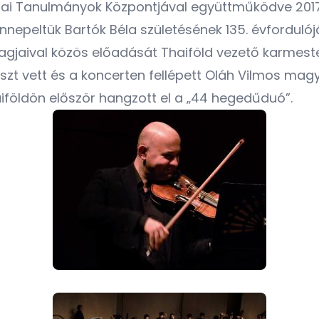
ai Tanulmányok Központjával együttműködve 2017.
epeltük Bartók Béla születésének 135. évfordulójá
gjaival közös előadását Thaiföld vezető karmest
észt vett és a koncerten fellépett Oláh Vilmos mag
iföldön először hangzott el a „44 hegedűduó”.