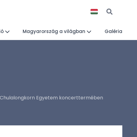
ió
Magyarország a világban
Galéria
 a Chulalongkorn Egyetem koncerttermében