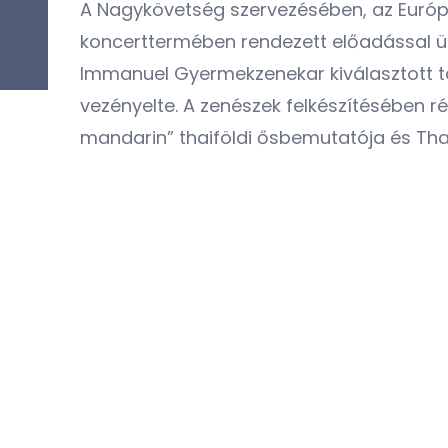
A Nagykövetség szervezésében, az Európ
koncerttermében rendezett előadással ünn
Immanuel Gyermekzenekar kiválasztott ta
vezényelte. A zenészek felkészítésében r
mandarin” thaiföldi ősbemutatója és Tha