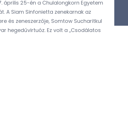
 április 25-én a Chulalongkorn Egyetem
t. A Siam Sinfonietta zenekarnak az
ere és zeneszerzője, Somtow Sucharitkul
yar hegedűvirtuóz. Ez volt a „Csodálatos