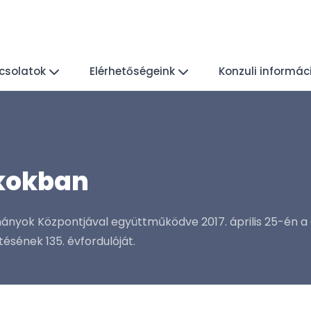
csolatok
Elérhetőségeink
Konzuli informác
gkokban
mányok Központjával együttműködve 2017. április 25-én
ésének 135. évfordulóját.