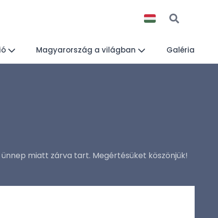
ió
Magyarország a világban
Galéria
i ünnep miatt zárva tart. Megértésüket köszönjük!