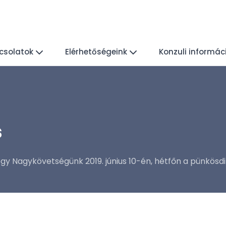
csolatok
Elérhetőségeink
Konzuli informác
s
hogy Nagykövetségünk 2019. június 10-én, hétfőn a pünkösd