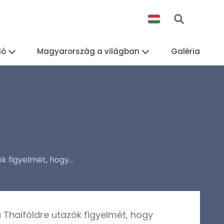
ió
Magyarország a világban
Galéria
k figyelmét, hogy...
a Thaiföldre utazók figyelmét, hogy