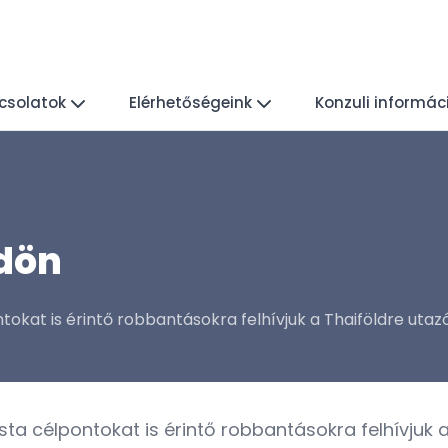
csolatok
Elérhetőségeink
Konzuli informác
dön
ntokat is érintő robbantásokra felhívjuk a Thaiföldre utazó
rista célpontokat is érintő robbantásokra felhívjuk 