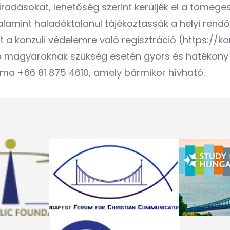
dásokat, lehetőség szerint kerüljék el a tömeges
valamint haladéktalanul tájékoztassák a helyi ren
t a konzuli védelemre való regisztráció (https:/
ó magyaroknak szükség esetén gyors és hatékony
ma +66 81 875 4610, amely bármikor hívható.