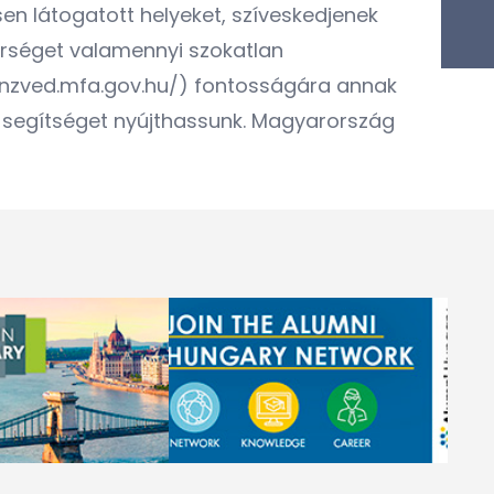
en látogatott helyeket, szíveskedjenek
dőrséget valamennyi szokatlan
/konzved.mfa.gov.hu/) fontosságára annak
 segítséget nyújthassunk. Magyarország