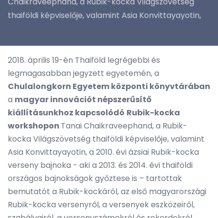
Chaikraveephand, a Rubik-kocka Világszövetség
thaiföldi képviselője, valamint Asia Konvittayayotin,
2018. április 19-én Thaiföld legrégebbi és
legmagasabban jegyzett egyetemén, a
Chulalongkorn Egyetem központi könyvtárában
a
magyar innovációt népszerűsítő
kiállításunkhoz kapcsolódó
Rubik-kocka
workshopon
Tanai Chaikraveephand, a Rubik-
kocka Világszövetség thaiföldi képviselője, valamint
Asia Konvittayayotin, a 2010. évi ázsiai Rubik-kocka
verseny bajnoka - aki a 2013. és 2014. évi thaiföldi
országos bajnokságok győztese is – tartottak
bemutatót a Rubik-kockáról, az első magyarországi
Rubik-kocka versenyről, a versenyek eszközeiről,
szabályairól, a versenyszámokról és rekordokról.