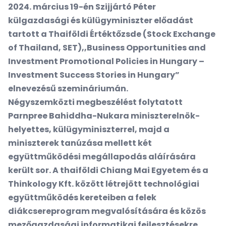
2024. március 19-én Szijjártó Péter
külgazdasági és külügyminiszter előadást
tartott a Thaiföldi Értéktőzsde (Stock Exchange
of Thailand, SET),,Business Opportunities and
Investment Promotional Policies in Hungary –
Investment Success Stories in Hungary”
elnevezésű szemináriumán.
Négyszemközti megbeszélést folytatott
Parnpree Bahiddha-Nukara miniszterelnök-
helyettes, külügyminiszterrel, majd a
miniszterek tanúzása mellett két
együttműködési megállapodás aláírására
került sor. A thaiföldi Chiang Mai Egyetem és a
Thinkology Kft. között létrejött technológiai
együttműködés kereteiben a felek
diákcsereprogram megvalósítására és közös
mezőgazdasági informatikai fejlesztésekre