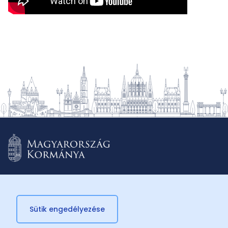
Sütik engedélyezése
© 2026 Külügyminisztérium