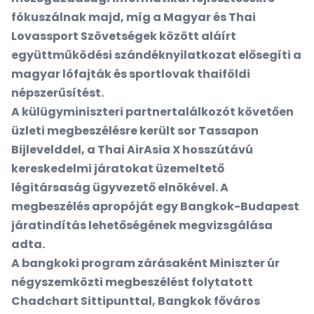
fókuszálnak majd, míg a Magyar és Thai
Lovassport Szövetségek között aláírt
együttműködési szándéknyilatkozat elősegíti a
magyar lófajták és sportlovak thaiföldi
népszerűsítést.
A külügyminiszteri partnertalálkozót követően
üzleti megbeszélésre került sor Tassapon
Bijlevelddel, a Thai AirAsia X hosszútávú
kereskedelmi járatokat üzemeltető
légitársaság ügyvezető elnökével. A
megbeszélés apropóját egy Bangkok-Budapest
járatindítás lehetőségének megvizsgálása
adta.
A bangkoki program zárásaként Miniszter úr
négyszemközti megbeszélést folytatott
Chadchart Sittipunttal, Bangkok főváros