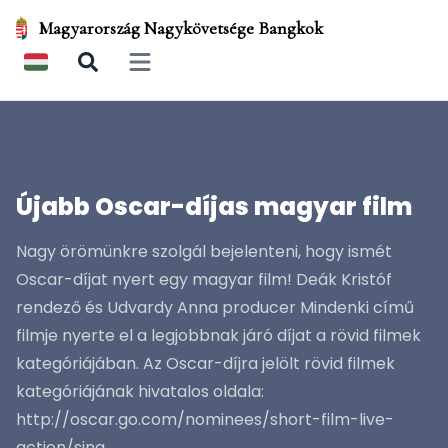
Magyarország Nagykövetsége Bangkok
Open main menu
Újabb Oscar-díjas magyar film
Nagy örömünkre szolgál bejelenteni, hogy ismét
Oscar-díjat nyert egy magyar film! Deák Kristóf
rendező és Udvardy Anna producer Mindenki című
filmje nyerte el a legjobbnak járó díjat a rövid filmek
kategóriájában. Az Oscar-díjra jelölt rövid filmek
kategóriájának hivatalos oldala:
http://oscar.go.com/nominees/short-film-live-
action/sing.