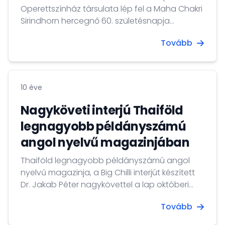
Operettszínház társulata lép fel a Maha Chakri
Sirindhorn hercegnő 60. születésnapja
alkalmából megrendezésre kerülő jótékonysági
Tovább
koncerten a Thaiföldi Kulturális Központban
(Thailand Cultural Centre). A bangkoki előadás
a társulat délkelet-ázsiai turnéjának egyik
fontos állomása, melynek során négy
10 éve
szólistával, balett-táncosokkal és 40 fős
zenekarral lépnek fel a thai és nemzetközi
Nagyköveti interjú Thaiföld
közönség előtt.
legnagyobb példányszámú
angol nyelvű magazinjában
Thaiföld legnagyobb példányszámú angol
nyelvű magazinja, a Big Chilli interjút készített
Dr. Jakab Péter nagykövettel a lap októberi
számában.
Tovább