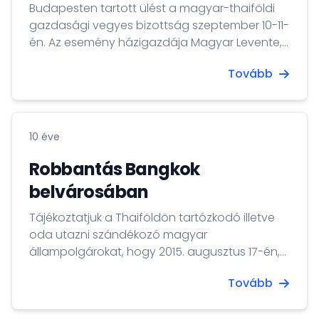
Budapesten tartott ülést a magyar-thaiföldi
gazdasági vegyes bizottság szeptember 10-11-
én. Az esemény házigazdája Magyar Levente,
a Külgazdasági és Külügyminisztérium
Tovább
gazdaságdiplomáciáért felelős államtitkára, a
GVB magyar társelnöke volt.
10 éve
Robbantás Bangkok
belvárosában
Tájékoztatjuk a Thaiföldön tartózkodó illetve
oda utazni szándékozó magyar
állampolgárokat, hogy 2015. augusztus 17-én,
este 7 órakor pokolgépes merénylet történt
Tovább
Bangkok belvárosában, a turisták által sűrűn
látogatott Erawan szentély-nél.