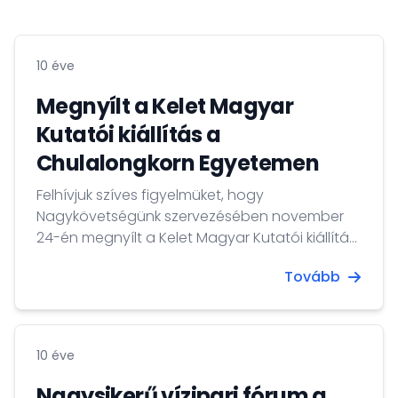
10 éve
Megnyílt a Kelet Magyar
Kutatói kiállítás a
Chulalongkorn Egyetemen
Felhívjuk szíves figyelmüket, hogy
Nagykövetségünk szervezésében november
24-én megnyílt a Kelet Magyar Kutatói kiállítás
Bangkokban, a Chulalongkorn Egyetemen. A
Tovább
Külgazdasági és Külügyminisztérium és a
Magyar Tudományos Akadémia által készített
kiállítás a Kelet leghíresebb magyar kutatóinak
állít emléket.
10 éve
Nagysikerű vízipari fórum a