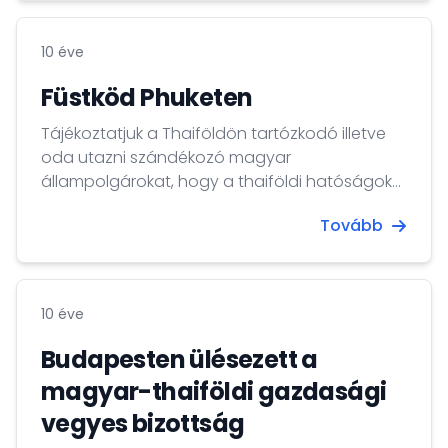
10 éve
Füstköd Phuketen
Tájékoztatjuk a Thaiföldön tartózkodó illetve
oda utazni szándékozó magyar
állampolgárokat, hogy a thaiföldi hatóságok
tájékoztatása szerint az Indonéziában zajló
Tovább
erdőégetések miatt Phuketen és környékén a
levegő minősége jelentősen megromlott és az
elkövetkezendő napokban további romlásra
lehet számítani, amely az egészségügyi
10 éve
határértéket is meghaladhatja.
Budapesten ülésezett a
magyar-thaiföldi gazdasági
vegyes bizottság